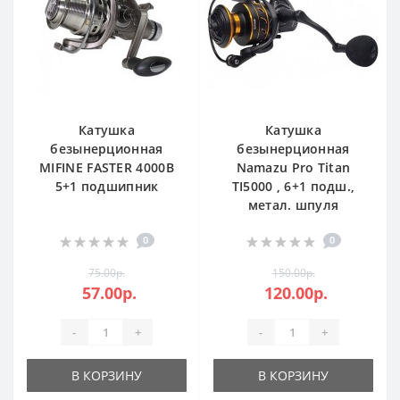
Катушка
Катушка
безынерционная
безынерционная
MIFINE FASTER 4000B
Namazu Pro Titan
5+1 подшипник
TI5000 , 6+1 подш.,
метал. шпуля
0
0
75.00р.
150.00р.
57.00р.
120.00р.
-
+
-
+
В КОРЗИНУ
В КОРЗИНУ